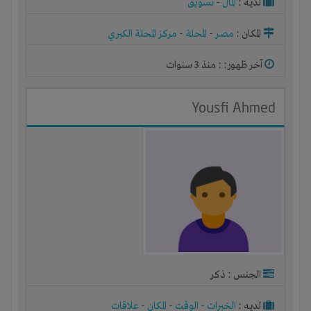
لديـه :
المال
-
تسويق
المكان :
مصر
-
المحلة
-
مركز المحلة الكبري
آخر ظهور: : منذ 3 سنوات
Yousfi Ahmed
الجنس : ذكر
لديـه :
الخبرات
-
الوقت
-
المكان
-
علاقات