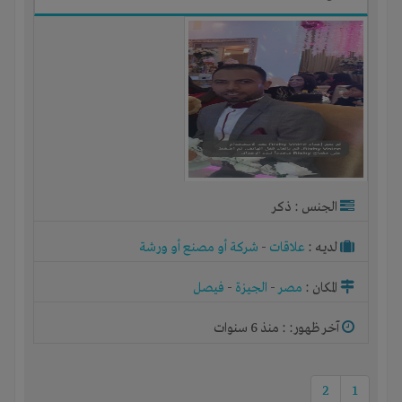
الجنس : ذكر
لديـه :
علاقات
-
شركة أو مصنع أو ورشة
المكان :
مصر
-
الجيزة
-
فيصل
آخر ظهور: : منذ 6 سنوات
2
1