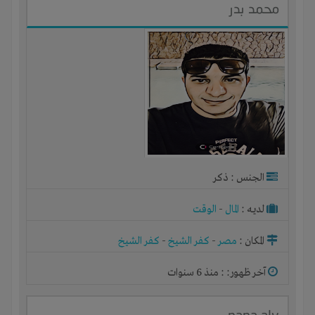
محمد بدر
الجنس : ذكر
لديـه :
المال
-
الوقت
المكان :
مصر
-
كفر الشيخ
-
كفر الشيخ
آخر ظهور: : منذ 6 سنوات