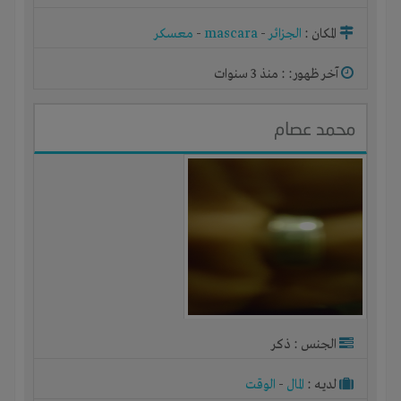
المكان :
الجزائر
-
mascara
-
معسكر
آخر ظهور: : منذ 3 سنوات
محمد عصام
الجنس : ذكر
لديـه :
المال
-
الوقت