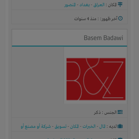
المكان :
العراق
-
بغداد
-
المنصور
آخر ظهور: : منذ 4 سنوات
Basem Badawi
الجنس : ذكر
لديـه :
المال
-
الخبرات
-
المكان
-
تسويق
-
شركة أو مصنع أو
ورشة