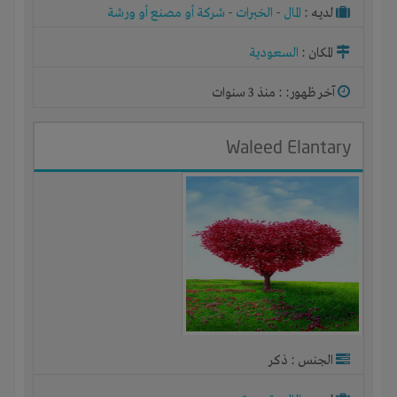
لديـه :
المال
-
الخبرات
-
شركة أو مصنع أو ورشة
المكان :
السعودية
آخر ظهور: : منذ 3 سنوات
Waleed Elantary
الجنس : ذكر