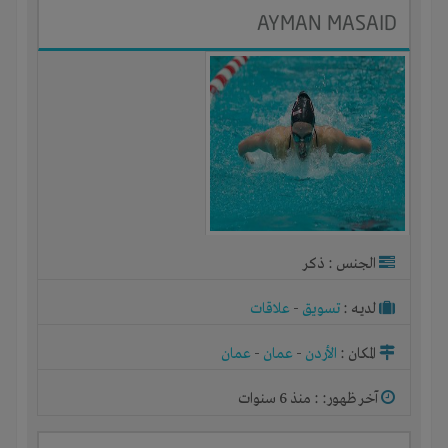
AYMAN MASAID
الجنس : ذكر
لديـه :
تسويق
-
علاقات
المكان :
الأردن
-
عمان
-
عمان
آخر ظهور: : منذ 6 سنوات