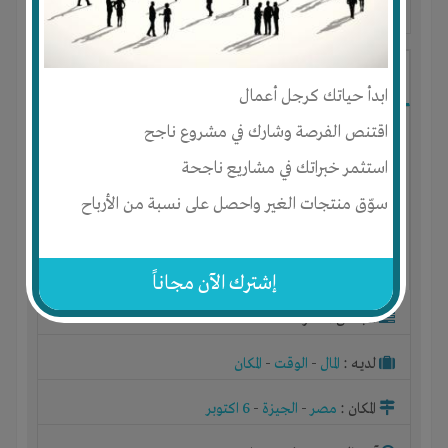
آخر ظهور: : منذ 5 سنوات
mohammed mustafa
ابدأ حياتك كرجل أعمال
اقتنص الفرصة وشارك في مشروع ناجح
استثمر خبراتك في مشاريع ناجحة
سوّق منتجات الغير واحصل على نسبة من الأرباح
إشترك الآن مجاناً
الجنس : ذكر
لديـه :
المال
-
الوقت
-
المكان
المكان :
مصر
-
الجيزة
-
6 اكتوبر