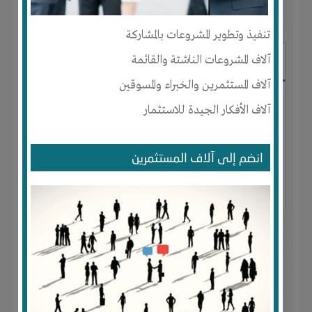
آخر ظهور: : منذ 5 سنوات
تنفيذ وتطوير المشروعات بالمشاركة
آلاف المشروعات الناشئة والقائمة
ABDULSALAM HASSAN
آلاف المستثمرين والخبراء والمسوقين
آلاف الأفكار الجيدة للاستثمار
انضم إلى آلاف المستثمرين
الجنس : ذكر
لديـه :
المال
المكان :
الامارات العربية المتحدة
-
ابوظبى
-
ابوظبى