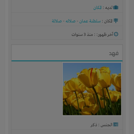
لديـه :
المكان
المكان :
سلطنة عمان
-
صلاله
-
صلالة
آخر ظهور: : منذ 3 سنوات
فهد
الجنس : ذكر