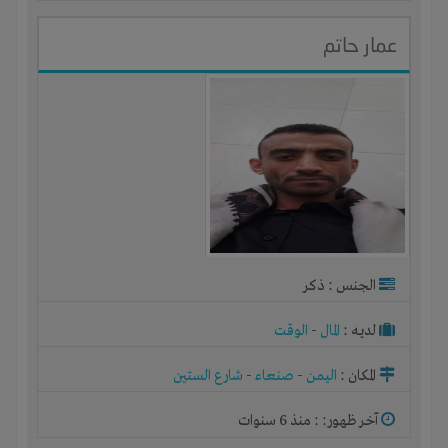
عمار حاتم
الجنس : ذكر
لديـه :
المال
-
الوقت
المكان :
اليمن
-
صنعاء
-
شارع الستين
آخر ظهور: : منذ 6 سنوات