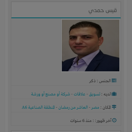
قيس حمدي
الجنس : ذكر
لديـه :
تسويق
-
علاقات
-
شركة أو مصنع أو ورشة
المكان :
مصر
-
العاشر من رمضان
-
المنطقة الصناعية A6
آخر ظهور: : منذ 6 سنوات