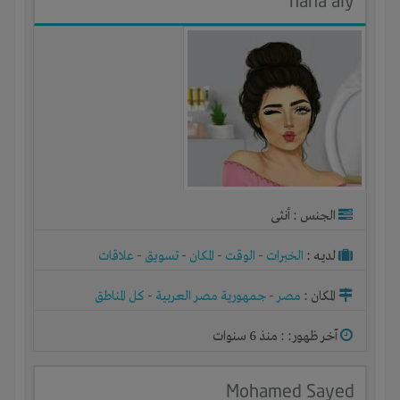
nana aly
الجنس : أنثى
لديـه :
الخبرات
-
الوقت
-
المكان
-
تسويق
-
علاقات
المكان :
مصر
-
جمهورية مصر العربية
-
كل المناطق
آخر ظهور: : منذ 6 سنوات
Mohamed Sayed