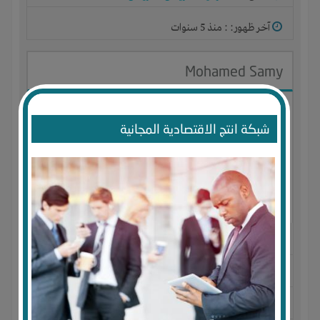
آخر ظهور: : منذ 5 سنوات
Mohamed Samy
شبكة انتج الاقتصادية المجانية
الجنس : ذكر
لديـه :
الخبرات
-
شركة أو مصنع أو ورشة
المكان :
مصر
-
القاهرة
-
الشيخ زايد