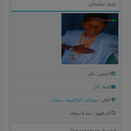
بحيد سليمان
الجنس : ذكر
لديـه :
المال
المكان :
موريتانيا
-
انواكشوط
-
عرفات
آخر ظهور: : منذ 3 سنوات