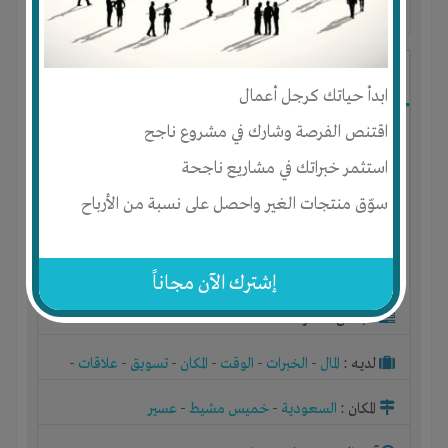
آخر ظهور: : منذ 3 سنوات
عبداللطيف الشهري
ابدأ حياتك كرجل أعمال
اقتنص الفرصة وشارك في مشروع ناجح
استثمر خبراتك في مشاريع ناجحة
سوّق منتجات الغير واحصل على نسبة من الأرباح
إشترك الآن مجاناً
الجنس : ذكر
لديـه :
المال
-
الخبرات
-
الوقت
-
المكان
-
تسويق
-
علاقات
-
شركة أو مصنع أو ورشة
المكان :
السعودية
-
خميس مشيط
-
عسير