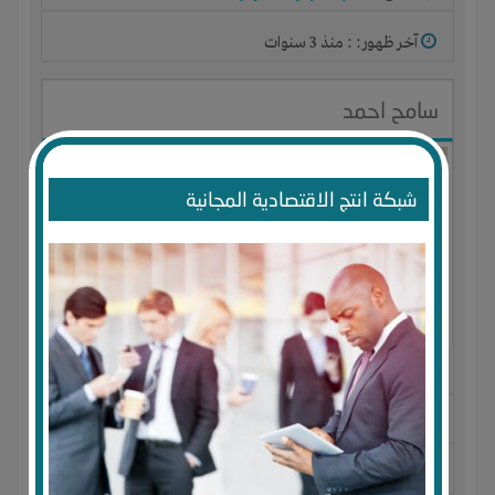
آخر ظهور: : منذ 3 سنوات
سامح احمد
شبكة انتج الاقتصادية المجانية
الجنس : ذكر
لديـه :
الخبرات
المكان :
مصر
-
القليوبية
-
طوخ