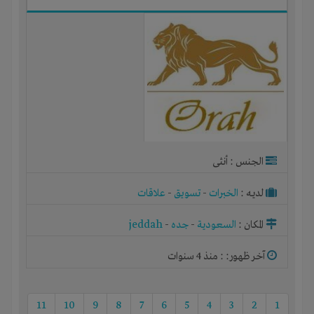
الجنس : أنثى
لديـه :
الخبرات
-
تسويق
-
علاقات
المكان :
السعودية
-
جده
-
jeddah
آخر ظهور: : منذ 4 سنوات
11
10
9
8
7
6
5
4
3
2
1