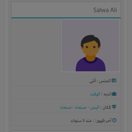
Salwa Ali
الجنس : أنثى
لديـه :
الوقت
المكان :
اليمن
-
صنعاء
-
صنعاء
آخر ظهور: : منذ 3 سنوات