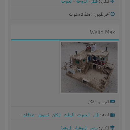
المكان :
قطر
-
الدوحة
-
الدوحة
آخر ظهور: : منذ 2 سنوات
Walid Mak
الجنس : ذكر
لديـه :
المال
-
الخبرات
-
الوقت
-
المكان
-
تسويق
-
علاقات
-
شركة أو مصنع أو ورشة
المكان :
مصر
-
المنوفية
-
المنوفية