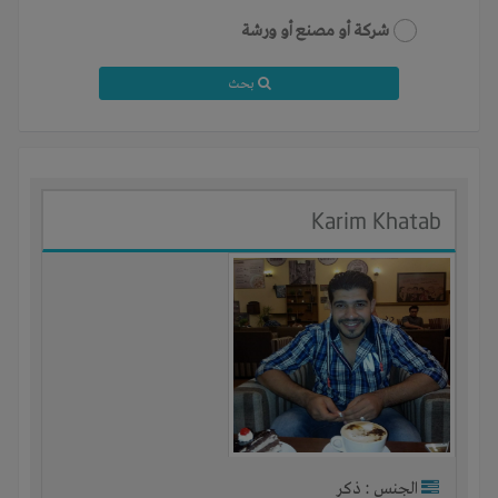
شركة أو مصنع أو ورشة
بحث
‪Karim Khatab‬‏
الجنس : ذكر