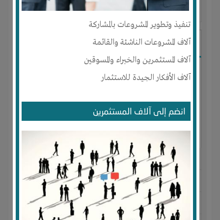
آخر ظهور: : منذ 3 سنوات
تنفيذ وتطوير المشروعات بالمشاركة
آلاف المشروعات الناشئة والقائمة
Lujeencs
آلاف المستثمرين والخبراء والمسوقين
آلاف الأفكار الجيدة للاستثمار
انضم إلى آلاف المستثمرين
الجنس : ذكر
لديـه :
المال
-
المكان
-
علاقات
-
شركة أو مصنع أو ورشة
المكان :
السعودية
-
جدة
-
السعوديه