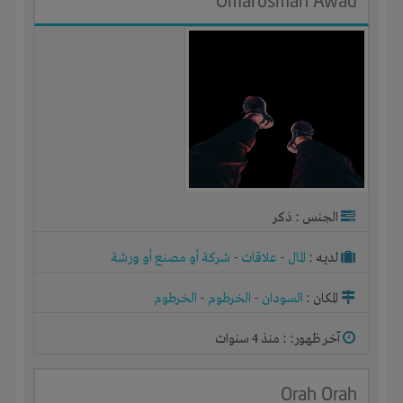
Omarosman Awad
الجنس : ذكر
لديـه :
المال
-
علاقات
-
شركة أو مصنع أو ورشة
المكان :
السودان
-
الخرطوم
-
الخرطوم
آخر ظهور: : منذ 4 سنوات
Orah Orah