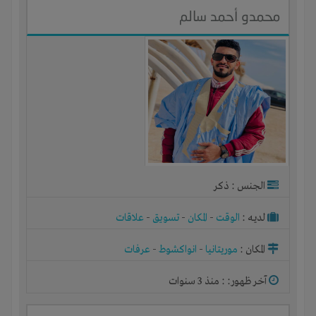
محمدو أحمد سالم
الجنس : ذكر
لديـه :
الوقت
-
المكان
-
تسويق
-
علاقات
المكان :
موريتانيا
-
انواكشوط
-
عرفات
آخر ظهور: : منذ 3 سنوات