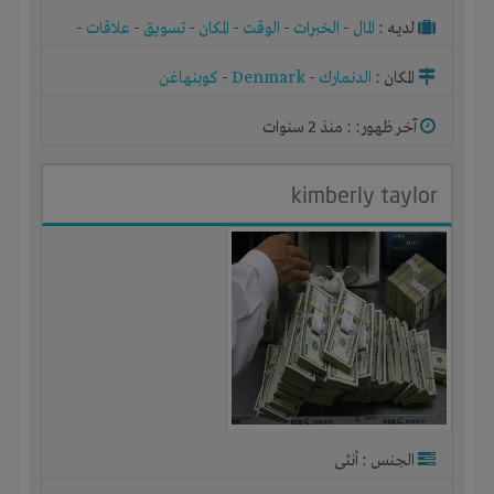
لديـه :
المال
-
الخبرات
-
الوقت
-
المكان
-
تسويق
-
علاقات
-
شركة أو مصنع أو ورشة
المكان :
الدنمارك
-
Denmark
-
كوبنهاغن
آخر ظهور: : منذ 2 سنوات
kimberly taylor
الجنس : أنثى