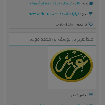
لديـه :
المال
-
تسويق
-
شركة أو مصنع أو ورشة
المكان :
الولايات المتحدة
-
New Y
-
New York
آخر ظهور: : منذ 2 سنوات
عبدالعزيز بن يوسف بن محمد موسى
الجنس : ذكر