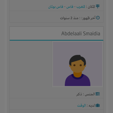
المكان :
المغرب
-
فاس
-
فاس بولمان
آخر ظهور: : منذ 2 سنوات
Abdelaali Smaidia
الجنس : ذكر
لديـه :
الوقت