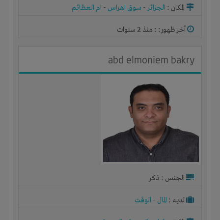
المكان :
الجزائر
-
سوق اهراس
-
ام العظائم
آخر ظهور: : منذ 2 سنوات
abd elmoniem bakry
الجنس : ذكر
لديـه :
المال
-
الوقت