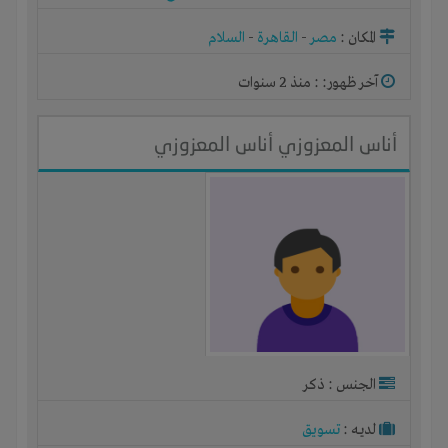
المكان :
مصر
-
القاهرة
-
السلام
آخر ظهور: : منذ 2 سنوات
أناس المعزوزي أناس المعزوزي
الجنس : ذكر
لديـه :
تسويق