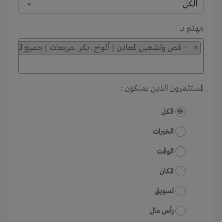
الكل
مهتم بـــ
×
- قص وتشغيل المعادن ( ألواح ـ بكر ـ مربعات ) جميع المقاسات
المستثمرون الذين يملكون :
الكل
الخبرات
الوقت
المكان
تسويق
رأس مال