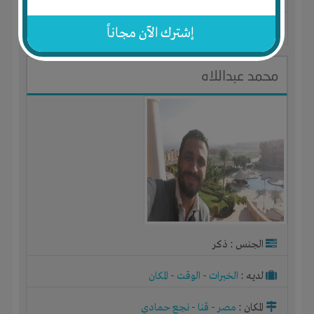
المكان :
الجمهورية العربية السورية
-
دمشق
-
دمشق
إشترك الآن مجاناً
آخر ظهور: : منذ 8 سنوات
محمد عبداللاه
الجنس : ذكر
لديـه :
الخبرات
-
الوقت
-
المكان
المكان :
مصر
-
قنا
-
نجع حمادي