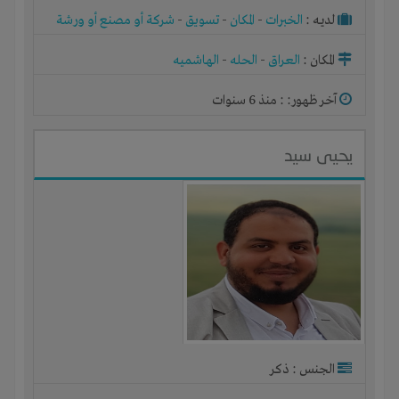
لديـه :
الخبرات
-
المكان
-
تسويق
-
شركة أو مصنع أو ورشة
المكان :
العراق
-
الحله
-
الهاشميه
آخر ظهور: : منذ 6 سنوات
يحيى سيد
الجنس : ذكر