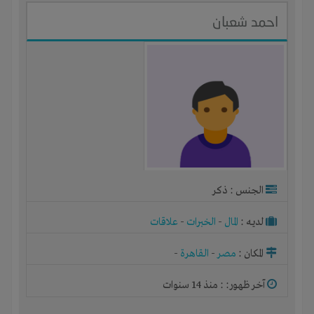
احمد شعبان
الجنس : ذكر
لديـه :
المال
-
الخبرات
-
علاقات
المكان :
مصر
-
القاهرة
-
آخر ظهور: : منذ 14 سنوات