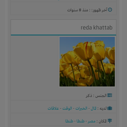
آخر ظهور: : منذ 8 سنوات
reda khattab
الجنس : ذكر
لديـه :
المال
-
الخبرات
-
الوقت
-
علاقات
المكان :
مصر
-
طنطا
-
طنطا