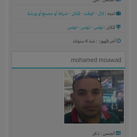
الجنس : أنثى
لديـه :
المال
-
الوقت
-
المكان
-
شركة أو مصنع أو ورشة
المكان :
تونس
-
تونس
-
تونس
آخر ظهور: : منذ 6 سنوات
mohamed moawad
الجنس : ذكر