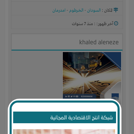
المكان :
السودان
-
الخرطوم
-
امدرمان
آخر ظهور: : منذ 7 سنوات
khaled aleneze
الجنس : أنثى
شبكة انتج الاقتصادية المجانية
لديـه :
الخبرات
-
الوقت
-
تسويق
-
علاقات