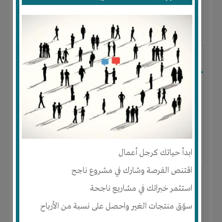
المكان :
مصر
-
القاهرة
-
جسر السويس
آخر ظهور: : منذ 7 سنوات
Houssam Mohammad
ابدأ حياتك كرجل أعمال
اقتنص الفرصة وشارك في مشروع ناجح
الجنس : ذكر
استثمر خبراتك في مشاريع ناجحة
لديـه :
الخبرات
سوّق منتجات الغير واحصل على نسبة من الأرباح