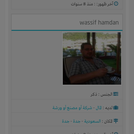
آخر ظهور: : منذ 8 سنوات
wassif hamdan
الجنس : ذكر
لديـه :
المال
-
شركة أو مصنع أو ورشة
المكان :
السعودية
-
جدة
-
جدة