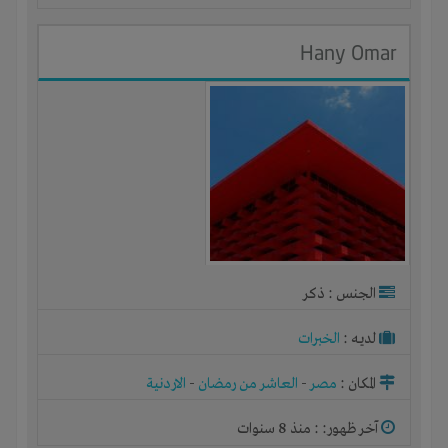
Hany Omar
الجنس : ذكر
لديـه :
الخبرات
المكان :
مصر
-
العاشر من رمضان
-
الاردنية
آخر ظهور: : منذ 8 سنوات