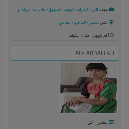
لديـه :
المال
-
الخبرات
-
الوقت
-
تسويق
-
علاقات
-
شركة أو
مصنع أو ورشة
المكان :
مصر
-
القاهرة
-
المعادي
آخر ظهور: : منذ 6 سنوات
Alia ABDALLAH
الجنس : أنثى