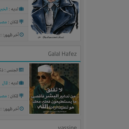
لديـه :
الخبر
المكان :
مصر
آخر ظهور: : منذ 5
Galal Hafez
الجنس : ذك
لديـه :
المال
المكان :
مصر
آخر ظهور: : منذ 5
yassine