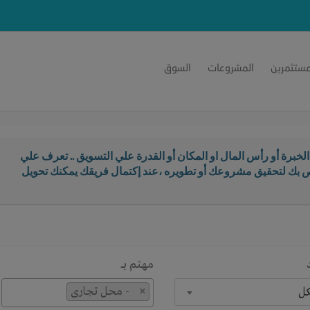
مستثمرين
المشروعات
السوق
خبرة أو رأس المال او المكان أو القدرة علي التسويق .. تعرف علي
اص بك لتحقيق مشروعك أو تطويره ،عند إكتمال فريقك يمكنك تحويل
مهتم بـــ
×
- محل تجارى
كل