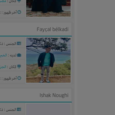
المكان :
مصر
آخر ظهور: : منذ 2
Fayçal bélkadi
الجنس : ذك
لديـه :
الخبر
المكان :
الجزا
آخر ظهور: : منذ 3
Ishak Noughi
الجنس : ذك