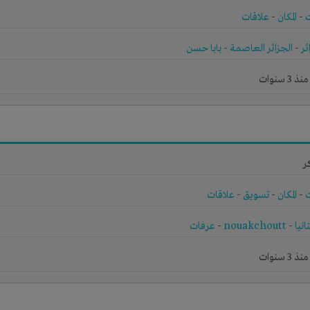
-
المكان
-
علاقات
ئر
-
الجزائر العاصمة
-
بابا حسن
 سنوات
ر
-
المكان
-
تسويق
-
علاقات
انيا
-
nouakchoutt
-
عرفات
 سنوات