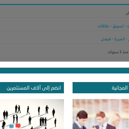
ر
-
تسويق
-
علاقات
-
الجيزة
-
فيصل
 سنوات
ر
المجانية
انضم إلى آلاف المستثمرين
الوقت
-
المكان
-
تسويق
-
علاقات
-
شركة أو مصنع أو ورشة
ودية
-
الخبر
-
المنطقة الشرقية
 سنوات