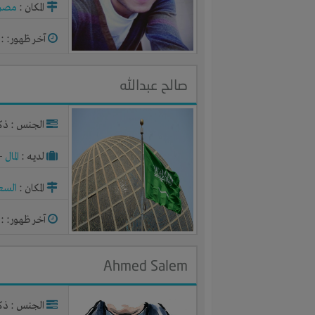
المكان :
مصر
آخر ظهور: : منذ 4
صالح عبدالله
الجنس : ذك
لديـه :
المال
-
المكان :
السع
آخر ظهور: : منذ 4
Ahmed Salem
الجنس : ذك