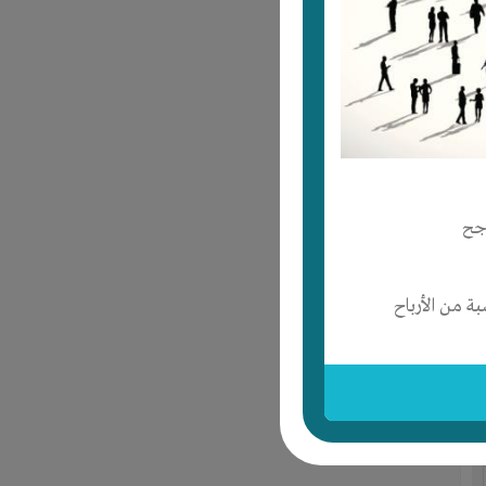
جح
 من الأرباح