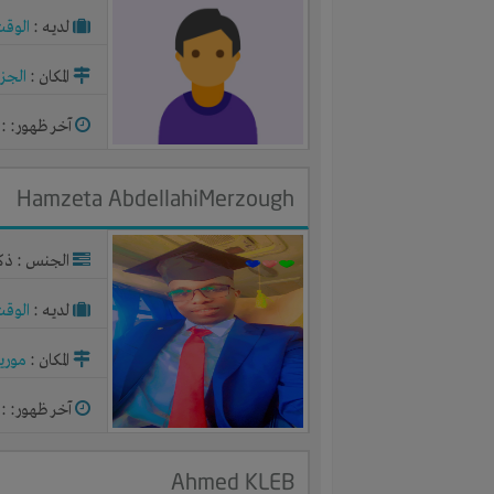
لديـه :
الوقت
المكان :
الجزا
آخر ظهور: : منذ 3
Hamzeta AbdellahiMerzough
الجنس : ذك
لديـه :
الوقت
المكان :
موريت
آخر ظهور: : منذ 3
Ahmed KLEB