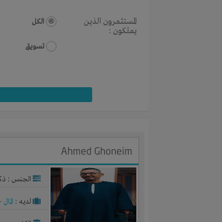
المستثمرون الذين
الكل
يملكون :
تسويق
Ahmed Ghoneim
الجنس : ذك
لديـه :
المال
-