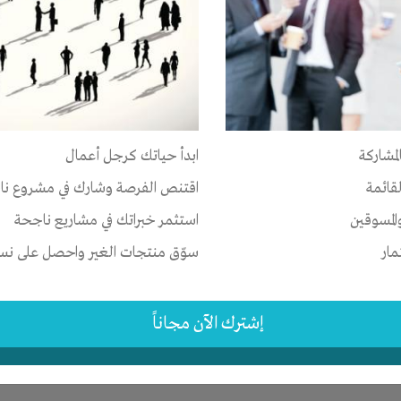
ر
ق
-
علاقات
لمشاركة
ابدأ حياتك كرجل أعمال
-
الشرقية
-
فاقوس
لقائمة
اقتنص الفرصة وشارك في مشروع نا
المسوقين
استثمر خبراتك في مشاريع ناجحة
 سنوات
مار
سوّق منتجات الغير واحصل على نسبة
إشترك الآن مجاناً
ر
الوقت
-
تسويق
-
علاقات