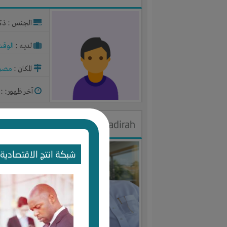
الجنس : ذك
لديـه :
الوقت
المكان :
مصر
آخر ظهور: : منذ 3
abdullah Alhadirah
الجنس : ذك
شبكة انتج الاقتصادية 
لديـه :
المال
-
المكان :
السع
آخر ظهور: : منذ 3