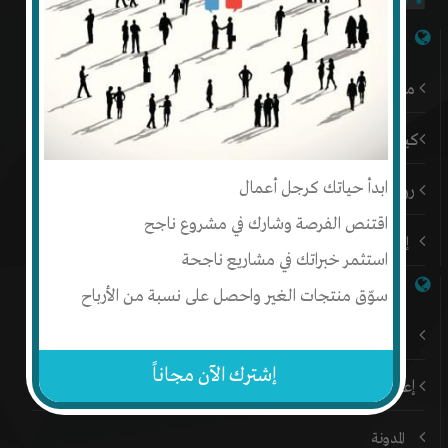
شبكة إنتج
من نحن
كيف أبدأ
ابدأ حياتك كرجل أعمال
رؤيتنا
اقتنص الفرصة وشارك في مشروع ناجح
إتصل بنا
استثمر خبراتك في مشاريع ناجحة
روابط هامة
سوّق منتجات الغير واحصل على نسبة من الأرباح
باقات إنتج المميزة
إشترك الآن مجاناً
إعلن على إنتج
المدونة