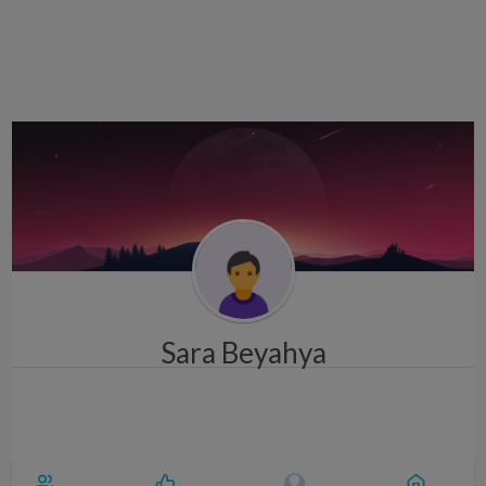
i
g
a
t
i
o
n
Sara Beyahya