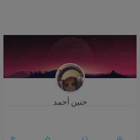
i
g
a
t
i
o
n
حنين أحمد