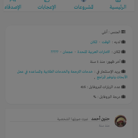
الرئيسية
المشروعات
الإعجابات
الإصدقاء
الجنس : أنثى
لديـه :
الوقت
-
المكان
المكان :
الامارات العربية المتحدة
-
عجمان
-
?????
آخر ظهور: منذ 1 سنة
يريد الإستثمار في :
خدمات الترجمة والخدمات الطلابية والمساعده في عمل
الأبحاث وتوفير المراجع
,
عدد الزيارات للبروفايل : 416
درجة البروفايل : %
حنين أحمد
غيرت صورتها الشخصية
منذ سنة